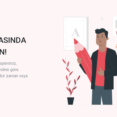
ASINDA
N!
üşterimiz,
endine göre
i bir zaman veya