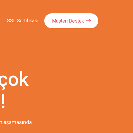
SSL Sertifikası
Müşteri Destek
 çok
!
pım aşamasında