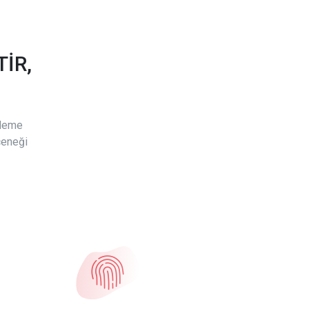
İR,
ödeme
çeneği