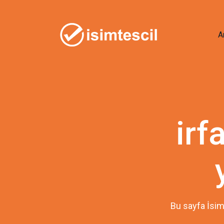
A
irf
Bu sayfa İsim